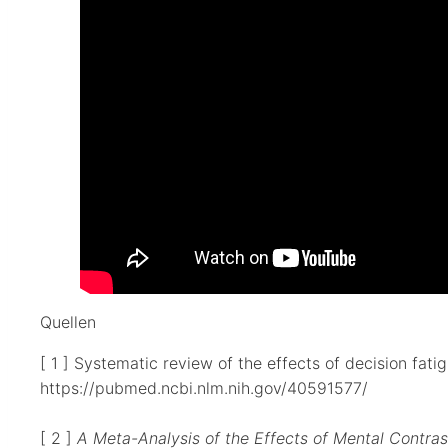
Quellen
[ 1 ] Systematic review of the effects of decision fat
https://pubmed.ncbi.nlm.nih.gov/40591577/
[ 2 ]
A Meta-Analysis of the Effects of Mental Contras