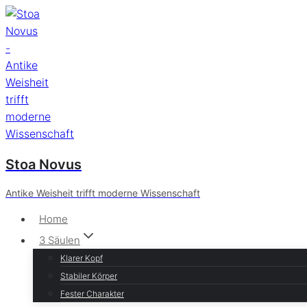
Zum
Inhalt
springen
Stoa Novus
Antike Weisheit trifft moderne Wissenschaft
Home
3 Säulen
Klarer Kopf
Stabiler Körper
Fester Charakter