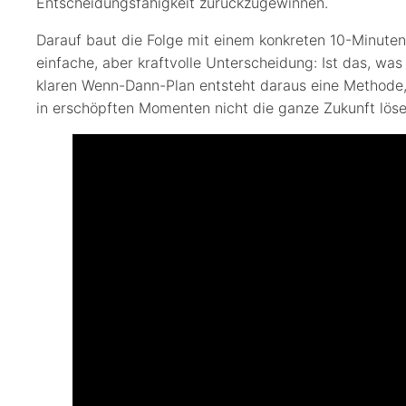
Entscheidungsfähigkeit zurückzugewinnen.
Darauf baut die Folge mit einem konkreten 10-Minuten
einfache, aber kraftvolle Unterscheidung: Ist das, wa
klaren Wenn-Dann-Plan entsteht daraus eine Methode, 
in erschöpften Momenten nicht die ganze Zukunft löse