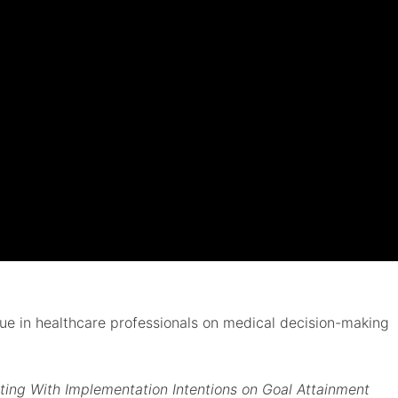
igue in healthcare professionals on medical decision-making
ting With Implementation Intentions on Goal Attainment