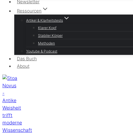
Newsletter
Ressourcen
Artikel & Klarheitstests
Klarer Kopf
Stabiler Körper
Methoden
Youtube & Podcast
Das Buch
About