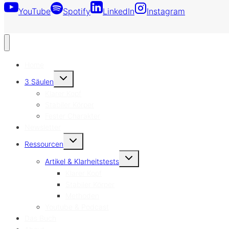
YouTube
Spotify
LinkedIn
Instagram
Home
Untermenü
3 Säulen
umschalten
Klarer Kopf
Stabiler Körper
Fester Charakter
Newsletter
Untermenü
Ressourcen
umschalten
Untermenü
Artikel & Klarheitstests
umschalten
Klarer Kopf
Stabiler Körper
Methoden
Youtube & Podcast
Das Buch