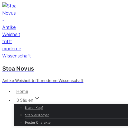
Zum
Inhalt
springen
Stoa Novus
Antike Weisheit trifft moderne Wissenschaft
Home
3 Säulen
Klarer Kopf
Stabiler Körper
Fester Charakter