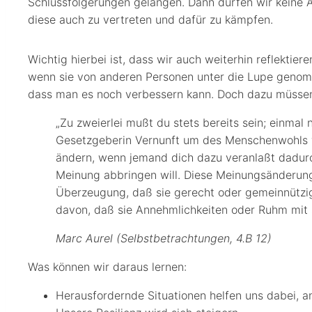
Schlussfolgerungen gelangen. Dann dürfen wir keine 
diese auch zu vertreten und dafür zu kämpfen.
Wichtig hierbei ist, dass wir auch weiterhin reflektie
wenn sie von anderen Personen unter die Lupe genomm
dass man es noch verbessern kann. Doch dazu müssen 
„Zu zweierlei mußt du stets bereits sein; einmal n
Gesetzgeberin Vernunft um des Menschenwohls wi
ändern, wenn jemand dich dazu veranlaßt dadurch
Meinung abbringen will. Diese Meinungsänderun
Überzeugung, daß sie gerecht oder gemeinnützig
davon, daß sie Annehmlichkeiten oder Ruhm mit s
Marc Aurel (Selbstbetrachtungen, 4.B 12)
Was können wir daraus lernen:
Herausfordernde Situationen helfen uns dabei, a