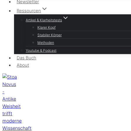
Newsletter
Ressourcen
Artikel & Klarheitstests
Klarer Kopf
Stabiler Körper
Methoden
Youtube & Podcast
Das Buch
About