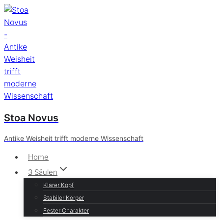
Zum
Inhalt
springen
Stoa Novus
Antike Weisheit trifft moderne Wissenschaft
Home
3 Säulen
Klarer Kopf
Stabiler Körper
Fester Charakter