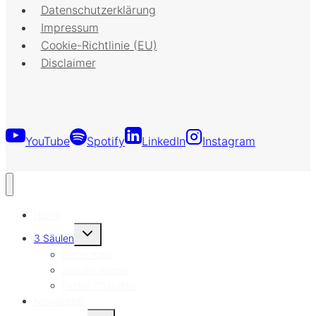
Datenschutzerklärung
Impressum
Cookie-Richtlinie (EU)
Disclaimer
YouTube
Spotify
LinkedIn
Instagram
Home
Untermenü
3 Säulen
umschalten
Klarer Kopf
Stabiler Körper
Fester Charakter
Newsletter
Untermenü