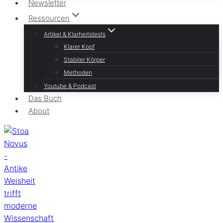
Newsletter
Ressourcen
Artikel & Klarheitstests
Klarer Kopf
Stabiler Körper
Methoden
Youtube & Podcast
Das Buch
About