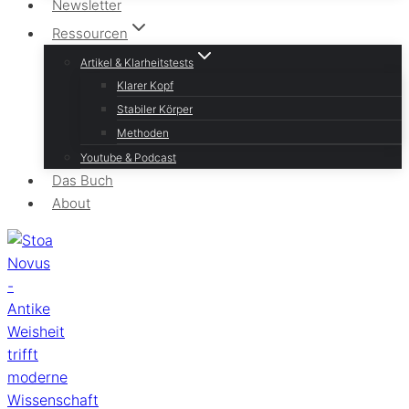
Newsletter
Ressourcen
Artikel & Klarheitstests
Klarer Kopf
Stabiler Körper
Methoden
Youtube & Podcast
Das Buch
About