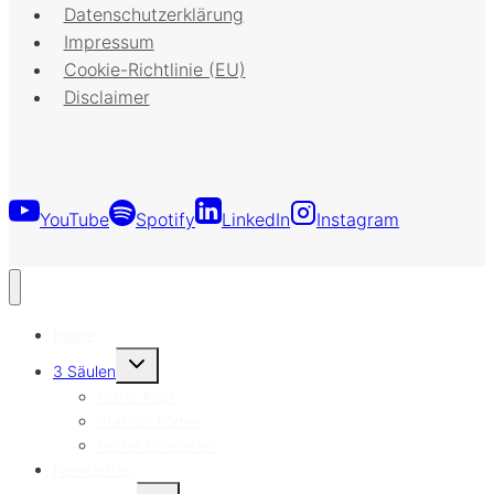
Datenschutzerklärung
Impressum
Cookie-Richtlinie (EU)
Disclaimer
YouTube
Spotify
LinkedIn
Instagram
Home
Untermenü
3 Säulen
umschalten
Klarer Kopf
Stabiler Körper
Fester Charakter
Newsletter
Untermenü