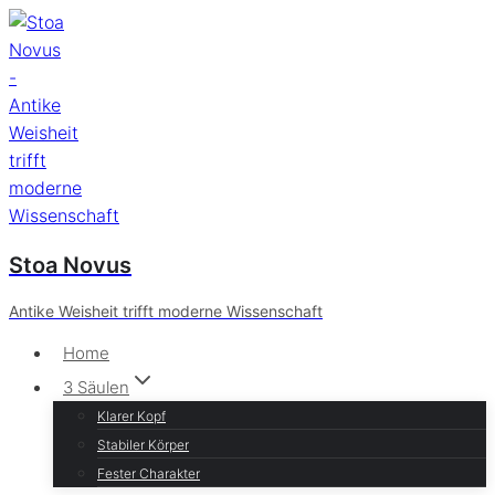
Zum
Inhalt
springen
Stoa Novus
Antike Weisheit trifft moderne Wissenschaft
Home
3 Säulen
Klarer Kopf
Stabiler Körper
Fester Charakter