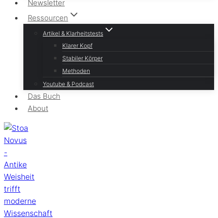
Newsletter
Ressourcen
Artikel & Klarheitstests
Klarer Kopf
Stabiler Körper
Methoden
Youtube & Podcast
Das Buch
About