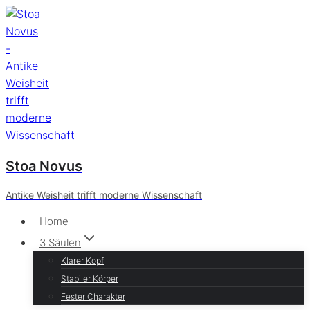
Zum
Inhalt
springen
Stoa Novus
Antike Weisheit trifft moderne Wissenschaft
Home
3 Säulen
Klarer Kopf
Stabiler Körper
Fester Charakter