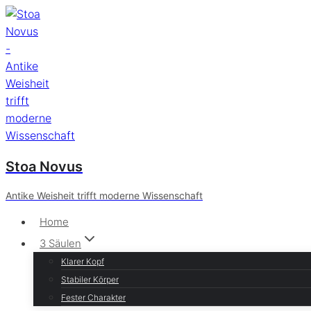
Zum
Inhalt
springen
Stoa Novus
Antike Weisheit trifft moderne Wissenschaft
Home
3 Säulen
Klarer Kopf
Stabiler Körper
Fester Charakter