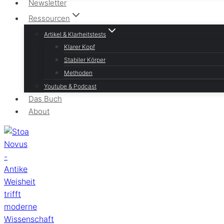
Newsletter
Ressourcen
Artikel & Klarheitstests
Klarer Kopf
Stabiler Körper
Methoden
Youtube & Podcast
Das Buch
About